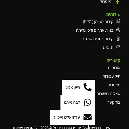
פייסבוק
שירותים
קידום ממומן ( PPC)
בניית אתרים ודפי נחיתה
קידום אתרים אורגני
UX/UI
קישורים
אודותינו
תיק עבודות
מאמרים
חייגו אלינו
שאלות ותשובות
צור קשר
דברו איתנו
שלחו אלינו אימייל
הצהרת נגישות
איל פור פרסום בדיגיטל @2026 כל הזכויות שמורות