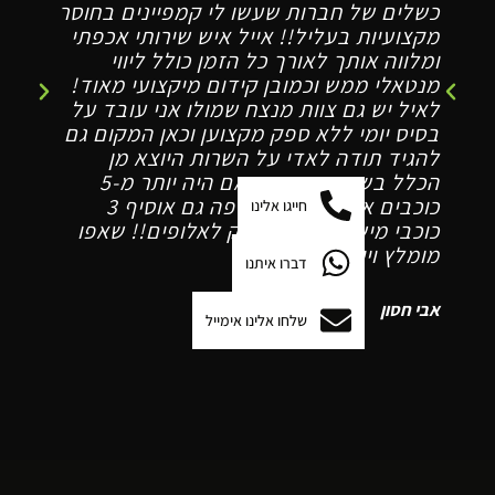
כשלים של חברות שעשו לי קמפיינים בחוסר
על
מקצועיות בעליל!! אייל איש שירותי אכפתי
מי
ומלווה אותך לאורך כל הזמן כולל ליווי
מנטאלי ממש וכמובן קידום מיקצועי מאוד!
ער
לאיל יש גם צוות מנצח שמולו אני עובד על
בסיס יומי ללא ספק מקצוען וכאן המקום גם
להגיד תודה לאדי על השרות היוצא מן
אמ
הכלל בשורה תחתונה אם היה יותר מ-5
תג
כוכבים אז הייתי מעניק פה גם אוסיף 3
חייגו אלינו
כוכבי מישלן שנותנים רק לאלופים!! שאפו
למ
מומלץ ויישר כוח
בנ
דברו איתנו
לק
אבי חסון
שלחו אלינו אימייל
נמר