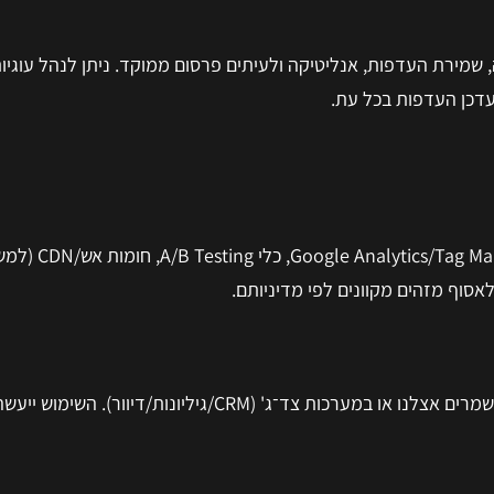
 שמירת העדפות, אנליטיקה ולעיתים פרסום ממוקד. ניתן לנהל עוגיו
דכן העדפות בכל עת.
ייתכן שימוש בכלים כגון Google Analytics/Tag Manager, Meta Pixel, LinkedIn Insight,
נתונים מטפסים (יצירת קשר/הורדות/הרשמה/קריאות שירות) נשמרים אצלנו או במערכות צד־ג' (CRM/גיליונות/דיוור). השימוש יי