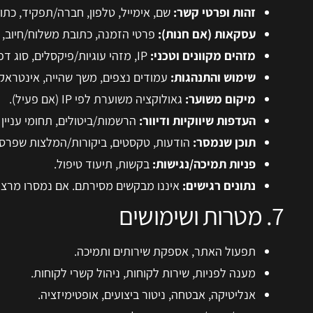
זהות ופרטי קשר:
שם, אימייל, טלפון, חברה/תפקיד, כתו
עסקאות (אם חנות):
פרטי הזמנה, כתובת משלוח/חיוב, 
מזהים מקוונים וטכני:
IP, מזהי עוגיות/פיקסלים, סוג דפדפן/מכשיר, מערכת הפעלה, הפניות (Referrers).
שימוש והתנהגות:
עמודים נצפים, משך שהייה, אינטראקצי
מיקום משוער:
גאולוקציה משוערת לפי IP (אם פעיל).
העדפות שיווקיות ודיוור:
הרשמות/ביטולים, תחומי עניין 
תוכן שנמסר:
הודעות, טקסטים, ביקורות/המלצות שפרס
פניות תמיכה/נגישות:
בקשות, תיעוד טיפול.
נתונים רגישים:
איננו מבקשים מסירתם. אם נמסרו מרצון 
7. מטרות ושימושים
תפעול האתר, אספקת שירותים ותמיכה.
מענה לפניות, שירות לקוחות, ניהול קשרי לקוחות.
אנליטיקה, אבטחה, ניטור ביצועים, אופטימיזציה.