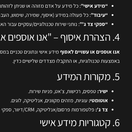
“מידע אישי”
: כל מידע על אדם מזוהה או שניתן לזהותו 
“עיבוד”
: כל פעולה במידע (איסוף, שמירה, שימוש, העבר
“ספקי צד ג'”
: נותני שירות טכנולוגיים/עסקיים עבור הא
4. הצהרת איסוף – "אנו אוספים או עשויים לאסוף"
אנו אוספים או עשויים לאסוף
מידע אישי ונתונים טכניים במס
באמצעות טכנולוגיות, או התקבלו מצדדים שלישיים כדין.
5. מקורות המידע
ישיר:
טפסים, רכישות, צ'אט, פניות שירות.
אוטומטי:
עוגיות, מזהים מקוונים, אנליטיקה, לוגים.
צד ג':
פלטפורמות פרסום/אנליטיקה, CRM/דיוור, ספקי סליקה, רשתות חברתיות, שותפים.
6. קטגוריות מידע אישי