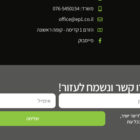
משרד: 076-5450154
office@ep1.co.il
הזרם 1 קדימה - קומה ראשונה
פייסבוק
 קשר ונשמח לעזור!
וור ישיר,
שליחה
כל עת