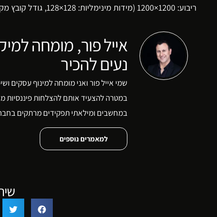
ריבוע: 1200×1200 (מידות מינימליות: ‎128×128‎, גודל קובץ מקסימלי: KB5120)
אייל פור, מומחה למיק
נעים להכיר
שמי אייל פור ואני מומחה למינוף עסקים ושי
במטרה להצעיד אותם להצלחות פיננסיות משמ
במחשבים ומילאתי תפקידים מרתקים בחברות 
למאמרים נוספים
שית