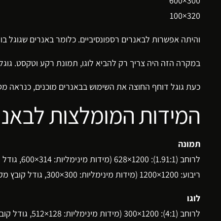
300×600
320×100
והיתה אפשרות לבאנרים רספונסיביים. כלומר באנרים שגוגל בו
במקרה הזה היה צריך רק להביא לוגו, תמונת רקע וטקסט. גוגל
כעת גוגל דוחף החוצה את השימוש בבאנרים מוכנים, כנראה מט
המידות המומלצות לבאנרי
תמונה
לרוחב (1.91:1): 1200×628 (מידות מינימליות: ‎600×314‎, גודל קובץ מקסימלי: KB5120)
ריבוע: 1200×1200 (מידות מינימליות: ‎300×300‎, גודל קובץ מקסימלי: KB5120)
לוגו
לרוחב (4:1): 1200×300 (מידות מינימליות: ‎512×128‎, גודל קובץ מקסימלי: KB5120)