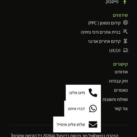
פייסבוק
שירותים
קידום ממומן ( PPC)
בניית אתרים ודפי נחיתה
קידום אתרים אורגני
UX/UI
קישורים
אודותינו
תיק עבודות
מאמרים
חייגו אלינו
שאלות ותשובות
צור קשר
דברו איתנו
שלחו אלינו אימייל
הצהרת נגישות
איל פור פרסום בדיגיטל @2026 כל הזכויות שמורות