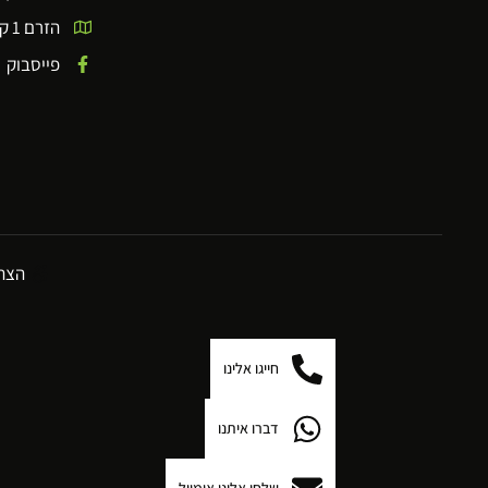
הזרם 1 קדימה - קומה ראשונה
פייסבוק
הצהר
חייגו אלינו
דברו איתנו