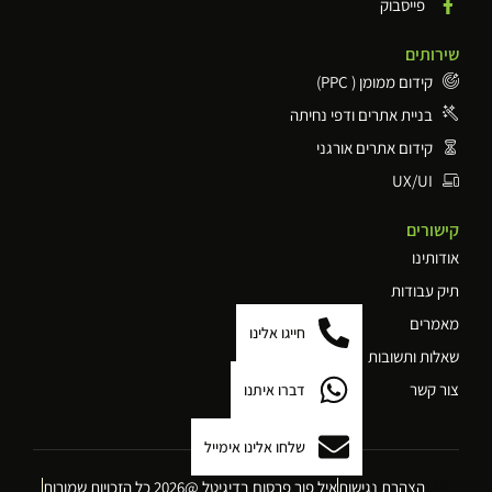
פייסבוק
שירותים
קידום ממומן ( PPC)
בניית אתרים ודפי נחיתה
קידום אתרים אורגני
UX/UI
קישורים
אודותינו
תיק עבודות
מאמרים
חייגו אלינו
שאלות ותשובות
צור קשר
דברו איתנו
שלחו אלינו אימייל
הצהרת נגישות
איל פור פרסום בדיגיטל @2026 כל הזכויות שמורות