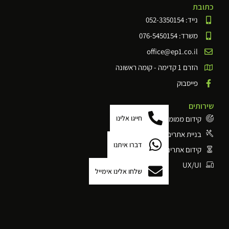
כתובת
נייד: 052-3350154
משרד: 076-5450154
office@ep1.co.il
הזרם 1 קדימה - קומה ראשונה
פייסבוק
שירותים
חייגו אלינו
קידום ממומן ( PPC)
בניית אתרים ודפי נחיתה
דברו איתנו
קידום אתרים אורגני
UX/UI
שלחו אלינו אימייל